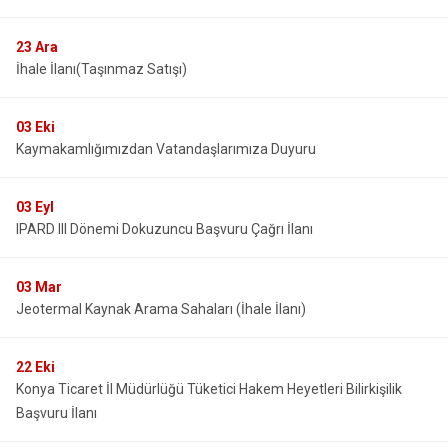
Derebucak
Karatay
23
Ara
İhale İlanı(Taşınmaz Satışı)
03
Eki
Kaymakamlığımızdan Vatandaşlarımıza Duyuru
03
Eyl
IPARD III Dönemi Dokuzuncu Başvuru Çağrı İlanı
03
Mar
Jeotermal Kaynak Arama Sahaları (İhale İlanı)
22
Eki
Konya Ticaret İl Müdürlüğü Tüketici Hakem Heyetleri Bilirkişilik
Başvuru İlanı