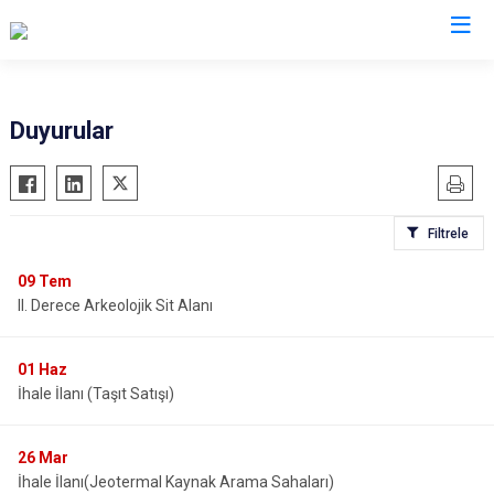
Konya
Duyurular
Ahırlı
Doğanhisar
Kulu
Akören
Emirgazi
Meram
Filtrele
Akşehir
Ereğli
Sarayönü
Altınekin
Güneysınır
Selçuklu
09
Tem
II. Derece Arkeolojik Sit Alanı
Beyşehir
Hadim
Seydişehir
Bozkır
Halkapınar
Taşkent
01
Haz
Çeltik
Hüyük
Tuzlukçu
İhale İlanı (Taşıt Satışı)
Cihanbeyli
Ilgın
Yalıhüyük
Çumra
Kadınhanı
Yunak
26
Mar
Derbent
Karapınar
İhale İlanı(Jeotermal Kaynak Arama Sahaları)