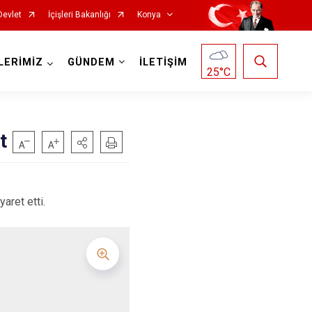
Devlet
İçişleri Bakanlığı
Konya
LERİMİZ
GÜNDEM
İLETİŞİM
25
°C
t
Doğanhisar
Kulu
Emirgazi
Meram
aret etti.
Ereğli
Sarayönü
Güneysınır
Selçuklu
Hadim
Seydişehir
Halkapınar
Taşkent