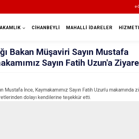
e-
AKAMLIK
CİHANBEYLİ
MAHALLİ İDARELER
HİZMET
Konya
lığı Bakan Müşaviri Sayın Mustafa
akamımız Sayın Fatih Uzun'a Ziyare
Ahırlı
Akören
yın Mustafa İnce, Kaymakamımız Sayın Fatih Uzun’u makamında ziy
tlerinden dolayı kendilerine teşekkür etti.
Akşehir
Altınekin
Beyşehir
Bozkır