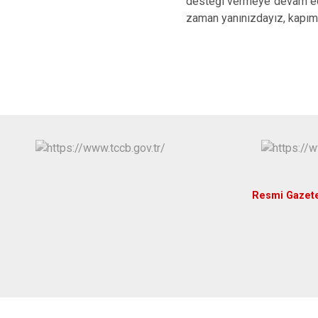
desteği vermeye devam edec
zaman yanınızdayız, kapımı
Resmi Gazet