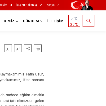
Devlet
İçişleri Bakanlığı
Konya
LERİMİZ
GÜNDEM
İLETİŞİM
25
°C
Doğanhisar
Kulu
Emirgazi
Meram
 Kaymakamımız Fatih Uzun,
Ereğli
Sarayönü
aymakamımız, iftar sonrası
Güneysınır
Selçuklu
Hadim
Seydişehir
da sadece eğitim almakla
Halkapınar
Taşkent
işmesi için elimizden gelen