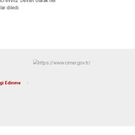
i eviniz. Devlet olarak her
Hüyük
Tuzlukçu
ar diledi.
Ilgın
Yalıhüyük
Kadınhanı
Yunak
Karapınar
Karatay
lgi Edinme