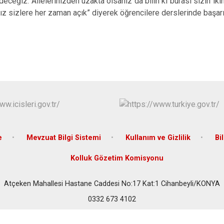
eğiz. Ailelerinizden uzakta olsanız da bilin ki burası sizin ikinc
Çeltik
z sizlere her zaman açık” diyerek öğrencilere derslerinde başarıl
Cihanbeyli
Çumra
Derbent
Derebucak
e
Mevzuat Bilgi Sistemi
Kullanım ve Gizlilik
Bi
Kolluk Gözetim Komisyonu
Atçeken Mahallesi Hastane Caddesi No:17 Kat:1 Cihanbeyli/KONYA
0332 673 4102