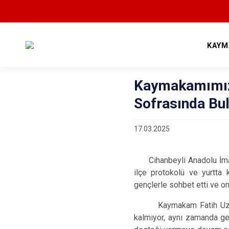
KAYM
Kaymakamımız F
Sofrasında Bu
17.03.2025
Cihanbeyli Anadolu İmam 
ilçe protokolü ve yurtta 
gençlerle sohbet etti ve onl
Kaymakam Fatih Uzun yap
kalmıyor, aynı zamanda gel