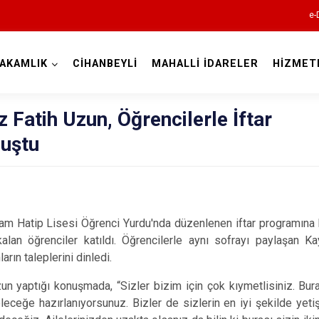
e-
AKAMLIK
CİHANBEYLİ
MAHALLİ İDARELER
HİZMET
Konya
atih Uzun, Öğrencilerle İftar
luştu
Ahırlı
Akören
Hatip Lisesi Öğrenci Yurdu'nda düzenlenen iftar programına
Akşehir
kalan öğrenciler katıldı. Öğrencilerle aynı sofrayı paylaşan K
Altınekin
arın taleplerini dinledi.
Beyşehir
tığı konuşmada, “Sizler bizim için çok kıymetlisiniz. Bura
Bozkır
eceğe hazırlanıyorsunuz. Bizler de sizlerin en iyi şekilde yet