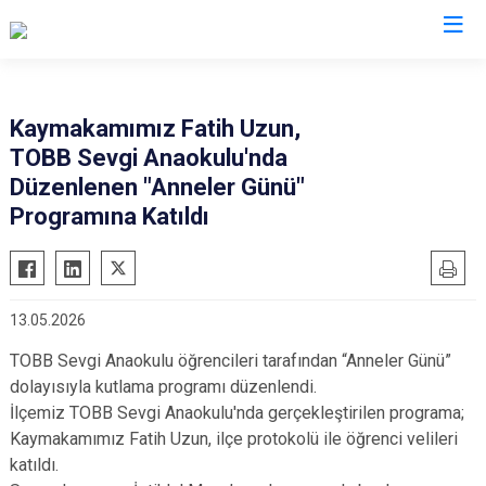
Konya
Kaymakamımız Fatih Uzun,
TOBB Sevgi Anaokulu'nda
Ahırlı
Doğanhisar
Kulu
Düzenlenen "Anneler Günü"
Akören
Emirgazi
Meram
Programına Katıldı
Akşehir
Ereğli
Sarayönü
Altınekin
Güneysınır
Selçuklu
Beyşehir
Hadim
Seydişehir
13.05.2026
Bozkır
Halkapınar
Taşkent
TOBB Sevgi Anaokulu öğrencileri tarafından “Anneler Günü”
Çeltik
Hüyük
Tuzlukçu
dolayısıyla kutlama programı düzenlendi.
Cihanbeyli
Ilgın
Yalıhüyük
İlçemiz TOBB Sevgi Anaokulu'nda gerçekleştirilen programa;
Kaymakamımız Fatih Uzun, ilçe protokolü ile öğrenci velileri
Çumra
Kadınhanı
Yunak
katıldı.
Derbent
Karapınar