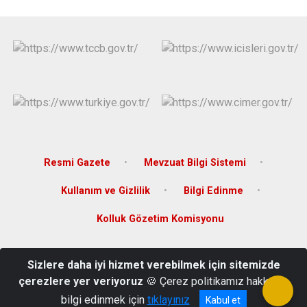
Resmi Gazete
Mevzuat Bilgi Sistemi
Kullanım ve Gizlilik
Bilgi Edinme
Kolluk Gözetim Komisyonu
Atçeken Mahallesi Hastane Caddesi No:17 Kat:1
Sizlere daha iyi hizmet verebilmek için sitemizde
Cihanbeyli/KONYA
çerezlere yer veriyoruz
🍪 Çerez politikamız hakkında
0332 673 4102
bilgi edinmek için
tıklayınız
Kabul et